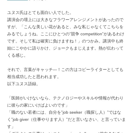
ユヌス氏はとても面白い人でした。
講演会の壇上には大きなフラワーアレンジメントがあったので
すが、「こんな美しい花があると、みな私じゃなくてこちらを
みるでしょうね。ここにひとつの”競争 competition”があるわけ
です。そして私は確実に負けますね！」のつかみ。講演中も終
始にこやかに語りかけ、ジョークもまじえます。熱が伝わって
くる感じ。
それで、言葉がキャッチ―！この方はコピーライターとしても
相当成功したと思われます。
以下ユヌス語録。
「医師がいけないなら、テクノロジーやスキルや情報が代わり
に彼らの家にいけばよいのです」
「職のない若者には、自分を”job seeker（職探し人）”ではな
く”job giver（仕事やります人）”だと言いなさい、と言っていま
す」