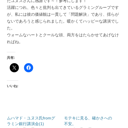
たユヌスさんに感謝です～！参考にします！
活躍につれ、色々と批判も出てきているグラミングループです
が、私には彼の価値観は一貫して「問題解決」であり、揺らが
ないであろうと感じられました。暖かくてハッピーな講演でし
た。
ウォームなハートとクールな頭、両方をはたらかせてあげなけ
ればね。
共有:
いいね:
ムハマド・ユヌス氏fromグ
モテキに見る、確かさへの
ラミン銀行講演会(1)
不安。