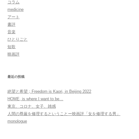
コラム
シ
medicine
ョ
アート
書評
ン
音楽
ひとりごと
短歌
映画評
最近の投稿
絶望と希望；Freedom is Kaori, in Beijing 2022
HOME, is where I want to be…
東京、コロナ、女子、雑感
人間の尊厳を修理するということー映画評「女を修理する男」
monologue