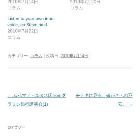
2010年7月14日
2010年7月20日
コラム
コラム
Listen to your own inner
voice, as Steve said.
2010年7月22日
コラム
カテゴリー:
コラム
| 投稿日:
2010年7月14日
|
投
←
ムハマド・ユヌス氏fromグ
モテキに見る、確かさへの不
稿
ラミン銀行講演会(1)
安。
→
ナ
ビ
カテゴリー
ゲ
ー