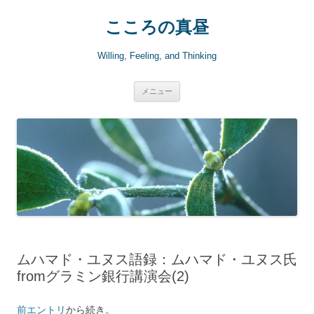
こころの真昼
Willing, Feeling, and Thinking
コ
メニュー
ン
テ
ン
ツ
へ
ス
キ
ッ
プ
ムハマド・ユヌス語録：ムハマド・ユヌス氏
fromグラミン銀行講演会(2)
前エントリ
から続き。