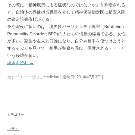
その際に「精神疾患による症状なのではないか」と判断される
と、自治体の保健担当職員を介して精神保健指定医に措置入院
の鑑定診察依頼がくる。
夜や深夜に多いのは、境界性パーソナリティ障害（Borderline
Personality Disorder; BPD)の人たちの情動の爆発である。女性
が多い。家族や友人と口論になり、自分や相手を傷つけようと
するそぶりを見せて、相手が警察を呼び、保護される・・・と
いう経緯が多い。
続きを読む
→
カテゴリー:
コラム
,
medicine
| 投稿日:
2014年7月3日
|
カテゴリー
コラム