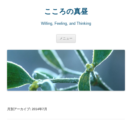
こころの真昼
Willing, Feeling, and Thinking
コ
メニュー
ン
テ
ン
ツ
へ
ス
キ
ッ
プ
月別アーカイブ:
2014年7月