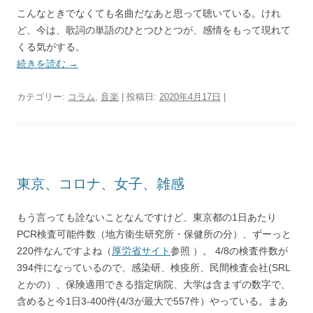
こんなときでなくても名曲だなあと思って聴いている。けれ
ど、今は、歌詞の単語のひとつひとつが、感情をもって現れて
くる気がする。
続きを読む
→
カテゴリー:
コラム
,
音楽
| 投稿日:
2020年4月17日
|
東京、コロナ、女子、雑感
もう言っても詮ないことなんですけど、東京都の
1
日あたり
PCR
検査可能件数（地方衛生研究所・保健所の分）、ずーっと
220
件なんですよね（
厚労省サイト
参照
）。
4/8
の検査件数が
394
件になっているので、感染研、検疫所、民間検査会社
(SRL
とかの）、保険適用できる指定病院、大学は含まずの数字で、
含めると今
1
日
3-400
件
(4/3
が最大で
557
件）やっている。まあ