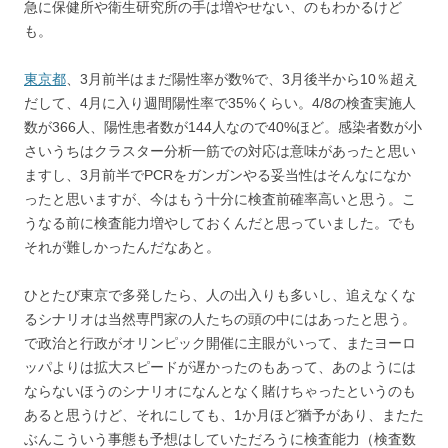
急に保健所や衛生研究所の手は増やせない、のもわかるけど
も。
東京都
、
3
月前半はまだ陽性率が数
%
で、
3
月後半から
10
％超え
だして、
4
月に入り週間陽性率で
35%
くらい。
4/8
の検査実施人
数が
366
人、陽性患者数が
144
人なので
40%
ほど。感染者数が小
さいうちはクラスター分析一筋での対応は意味があったと思い
ますし、
3
月前半で
PCR
をガンガンやる妥当性はそんなになか
ったと思いますが、今はもう十分に検査前確率高いと思う。こ
うなる前に検査能力増やしておくんだと思っていました。でも
それが難しかったんだなあと。
ひとたび東京で多発したら、人の出入りも多いし、追えなくな
るシナリオは当然専門家の人たちの頭の中にはあったと思う。
で政治と行政がオリンピック開催に主眼がいって、またヨーロ
ッパよりは拡大スピードが遅かったのもあって、あのようには
ならないほうのシナリオになんとなく賭けちゃったというのも
あると思うけど、それにしても、
1
か月ほど猶予があり、またた
ぶんこういう事態も予想はしていただろうに検査能力（検査数