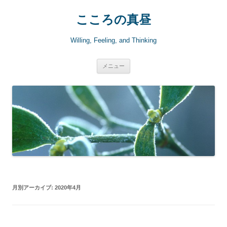
こころの真昼
Willing, Feeling, and Thinking
コ
メニュー
ン
テ
ン
ツ
へ
ス
キ
ッ
プ
月別アーカイブ:
2020年4月