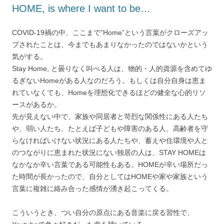
HOME, is where I want to be…
COVID-19禍の中、ここまで”Home”という言葉がクローズアッ
プされたことは、今までもあまりなかったのではないかという
気がする。
Stay Home, と曇りなく叫べる人は、物的・人的資源を含めてゆ
るぎないHomeがある人なのだろう。もしくは自分自身は恵ま
れていなくても、Homeを理想化できるほどの健全な心的リソ
ースがあるか。
先が見えない中で、家族や同居者と苛烈な関係性にある人たち
や、弱い人たち、たとえば子どもや障害のある人、高齢者を守
らなければいけない状況にある人たちや、蓄えや住環境や人と
のつながりに恵まれた状況にない独居の人は、STAY HOMEは
なかなか辛い言葉である可能性もある。HOMEが辛い場所だっ
た時間が長かったので、自分としてはHOMEや家や家族という
言葉に複雑に絡み合った感情が湧き起こってくる。
こういうとき、つい自分の原点にある音楽に戻る習性で、