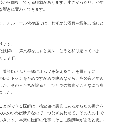
後から回復してくる印象があります。小さかったり、かす
な響きに変わってきます。
す。アルコール依存症では、わずかな酒臭を鋭敏に感じと
ります。
た技術に、第六感を足すと魔法になると私は思っていま
くします。
、看護師さんと一緒にオムツを替えることを厭わずに、
のレントゲンをためつすがめつ眺めながら、胸の音とすみ
した。その人たちが診ると、ひとつの検査がこんなにも多
ました。
ことができる医師は、検査値の裏側にあるからだの動きを
の人のいわば断片なので、つなぎあわせて、その人の中で
いきます。本来の医師の仕事はそこに醍醐味があると思い