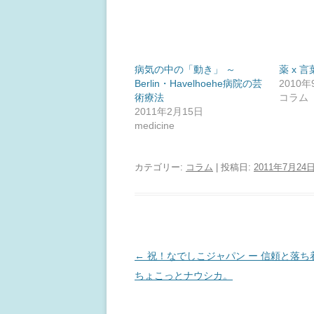
病気の中の「動き」 ～
薬 x 言
Berlin・Havelhoehe病院の芸
2010
術療法
コラム
2011年2月15日
medicine
カテゴリー:
コラム
| 投稿日:
2011年7月24
投
←
祝！なでしこジャパン ー 信頼と落ち
稿
ちょこっとナウシカ。
ナ