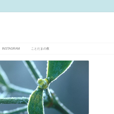
コ
ン
INSTAGRAM
ことだまの夜
テ
ン
ツ
へ
ス
キ
ッ
プ