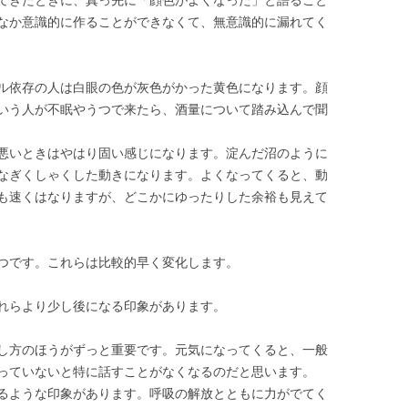
てきたときに、真っ先に「顔色がよくなった」と語ること
なか意識的に作ることができなくて、無意識的に漏れてく
ル依存の人は白眼の色が灰色がかった黄色になります。顔
いう人が不眠やうつで来たら、酒量について踏み込んで聞
悪いときはやはり固い感じになります。淀んだ沼のように
なぎくしゃくした動きになります。よくなってくると、動
も速くはなりますが、どこかにゆったりした余裕も見えて
つです。これらは比較的早く変化します。
れらより少し後になる印象があります。
し方のほうがずっと重要です。元気になってくると、一般
っていないと特に話すことがなくなるのだと思います。
るような印象があります。呼吸の解放とともに力がでてく