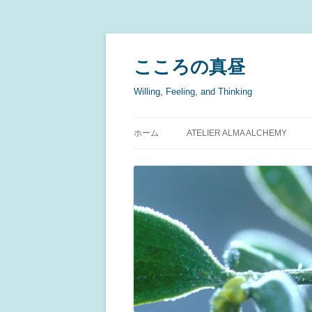
こころの真昼
Willing, Feeling, and Thinking
ホーム
ATELIER ALMA ALCHEMY