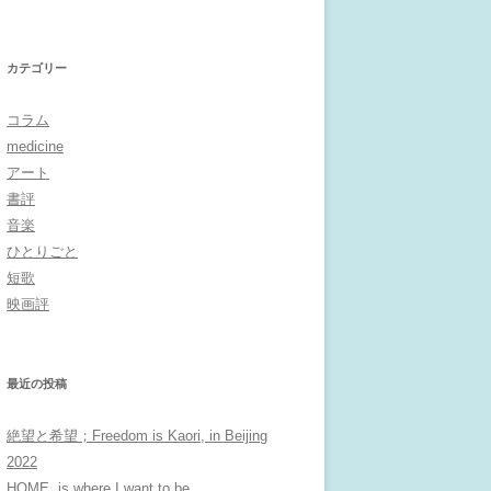
カテゴリー
コラム
medicine
アート
書評
音楽
ひとりごと
短歌
映画評
最近の投稿
絶望と希望；Freedom is Kaori, in Beijing
2022
HOME, is where I want to be…