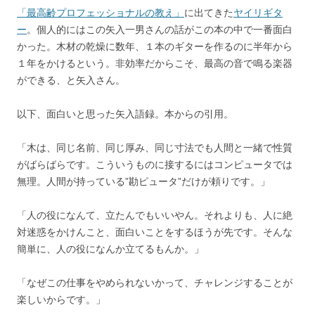
「最高齢プロフェッショナルの教え」
に出てきた
ヤイリギタ
ー
。個人的にはこの矢入一男さんの話がこの本の中で一番面白
かった。木材の乾燥に数年、１本のギターを作るのに半年から
１年をかけるという。非効率だからこそ、最高の音で鳴る楽器
ができる、と矢入さん。
以下、面白いと思った矢入語録。本からの引用。
「木は、同じ名前、同じ厚み、同じ寸法でも人間と一緒で性質
がばらばらです。こういうものに接するにはコンピュータでは
無理。人間が持っている”勘ピュータ”だけが頼りです。」
「人の役になんて、立たんでもいいやん。それよりも、人に絶
対迷惑をかけんこと、面白いことをするほうが先です。そんな
簡単に、人の役になんか立てるもんか。」
「なぜこの仕事をやめられないかって、チャレンジすることが
楽しいからです。」