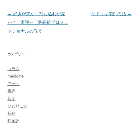
投
←
好きが先か、打ち込むが先
ヤドリギ製剤の話
→
稿
か？ 書評ー「最高齢プロフェ
ナ
ッショナルの教え」
ビ
ゲ
カテゴリー
ー
シ
コラム
ョ
medicine
ン
アート
書評
音楽
ひとりごと
短歌
映画評