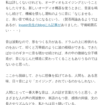
私は詳しくないけれども、オーディオもエイジングということ
をしたりする。新しいオーディオ機器を使うときに、音楽を鳴
らし続けて、機械を慣らし運転のように音に「なじませる」
と、良い音で鳴るようになるという。（賛否両論あるようでは
あるが。
kyupin先生のblogにも記事が
ありました。守備範囲広
い・・・）
音は波動なので、形をつくる力がある。ドラムの上に粉状のも
のをおいて、叩くと万華鏡のように波の模様ができる。できた
ばかりのギターに音を聴かせ続ければ、木の中の微細な分子構
造が、音になじんだ構造に変わってくることもありうるのでは
ないかと思った。
ここから脱線して、さらに想像を拡げてみる。人間も、ある意
味、日々音により「エイジング」されているのかもしれない。
人間にとって一番大事な音は、人の話す言葉だろうと思う。さ
まざまな人の声の周波数や、単語のもつ音、感情の抑揚、文の
長さやリズムなどを、私たちは日々聴いている。