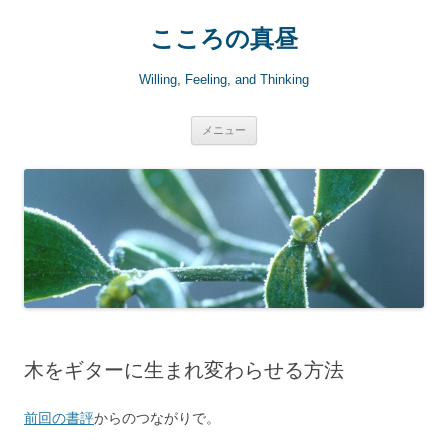
こころの真昼
Willing, Feeling, and Thinking
コ
メニュー
ン
テ
ン
ツ
へ
ス
キ
ッ
プ
木をギターに生まれ変わらせる方法
前回の書評
からのつながりで。