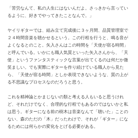
「苦労なんて、私の人生にはないんだよ。さっきから言ってい
るように、好きでやってきたことなんで。」
ヤイリギターでは、組み立て完成後に３ヶ月間、品質管理室で
２４時間音楽を聴かせるという。この行程を行うと、鳴る音が
よくなるとのこと。矢入さんはこの時間を「天使が宿る時間」
と呼んでいる。いかにも職人気質といった矢入さんから、「天
使」というファンタスティックな言葉が出てくるのは何だか微
笑ましい。でも実際にギターを作り続けている職人から見た
ら、「天使が宿る時間」としか表現できないような、質の上が
る不思議なプロセスなのだろうと思う。
これを精神論とかまじないの類と考える人もいると思うけれ
ど、それだけでなく、合理的な行程でもあるのではないかと私
は思う。ギターになる前の樹木は音楽なんて「聴いた」ことの
ない、森のただの「木」だったわけで、それが「ギター」にな
るためには何らかの変化をとげる必要がある。