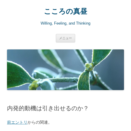
こころの真昼
Willing, Feeling, and Thinking
コ
メニュー
ン
テ
ン
ツ
へ
ス
キ
ッ
プ
内発的動機は引き出せるのか？
前エントリ
からの関連。