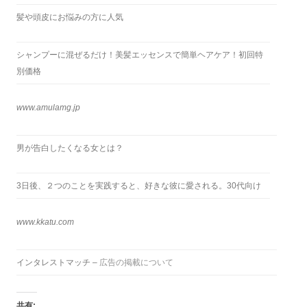
髪や頭皮にお悩みの方に人気
シャンプーに混ぜるだけ！美髪エッセンスで簡単ヘアケア！初回特
別価格
www.amulamg.jp
男が告白したくなる女とは？
3日後、２つのことを実践すると、好きな彼に愛される。30代向け
www.kkatu.com
インタレストマッチ –
広告の掲載について
共有: