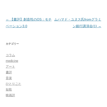
投
←
【書評】創造性のOS：モチ
ムハマド・ユヌス氏fromグラミ
稿
ベーション3.0
ン銀行講演会(1)
→
ナ
ビ
カテゴリー
ゲ
ー
コラム
シ
medicine
ョ
アート
書評
ン
音楽
ひとりごと
短歌
映画評