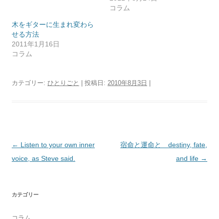
コラム
木をギターに生まれ変わら
せる方法
2011年1月16日
コラム
カテゴリー:
ひとりごと
| 投稿日:
2010年8月3日
|
投
←
Listen to your own inner
宿命と運命と destiny, fate,
稿
voice, as Steve said.
and life
→
ナ
ビ
カテゴリー
ゲ
ー
コラム