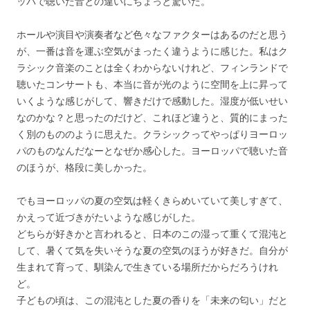
ッパで聴いた音との違いにちょっと驚いた。
ホールや演目や演奏者など色々なファクターはあるのだと思う
が、一番は音を運ぶ空気がまったく違うように感じた。私はク
ラシック音楽のことは全くわからないけれど、フィンランドで
聴いたコンサートも、本当に音が光のように空間を上に昇って
いくような感じがして、響きだけで感動した。湿度が低いせい
なのかな？と思ったのだけど、これほど違うと、質的にまった
く別のもののように思えた。クラシックってやっぱりヨーロッ
パのものなんだなーとなぜか感心した。ヨーロッパで聴いた音
のほうが、格段に美しかった。
でもヨーロッパの夏の空気は軽くきらめいていて美しすぎて、
かえって近づきがたいような感じがした。
どちらが好きかと言われると、日本のこの湿って重くて混沌と
して、暑くて気を失いそうな夏の空気のほうが好きだ。自分が
生まれて育って、馴染んで生きている場所だからだろうけれ
ど。
子どもの頃は、この混沌とした夏の香りを「未来の匂い」だと