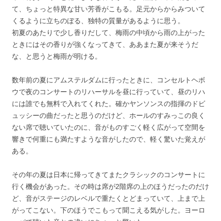
て、ちょっと特異な甘い芳香がこもる。足元からからみついて
くるように立ちのぼる、独特の質量があるように思う。
初夏のあたりで少し香りだして、梅雨の中頃から雨の上がった
ときにはその香りが強くなってきて、ああまた夏が来そうだ
な、と思うと梅雨が明ける。
数年前の夏にアムステルダムに行ったときに、コンセルトヘボ
ウで夜のコンサートのリハーサルを昼に行っていて、昼のリハ
には誰でも無料で入れてくれた。確かヤンソンスの指揮のドビ
ュッシーの曲だったと思うのだけど、ホールのすみっこの良く
ない席で聴いていたのに、音がものすごく軽く広がって空間を
響きで何重にも満たすような音がしたので、軽く驚いた覚えが
ある。
その年の夏は日本に帰ってきてまたクラシックのコンサートに
行く機会があった。その時は席が2階席の上のほうだったのだけ
ど、音がステージのレベルで重たくとどまっていて、上まで上
がってこない。下のほうでこもって聞こえる気がした。ヨーロ