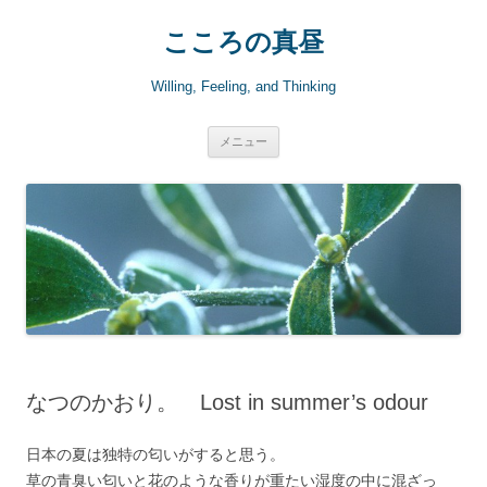
こころの真昼
Willing, Feeling, and Thinking
コ
メニュー
ン
テ
ン
ツ
へ
ス
キ
ッ
プ
なつのかおり。 Lost in summer’s odour
日本の夏は独特の匂いがすると思う。
草の青臭い匂いと花のような香りが重たい湿度の中に混ざっ