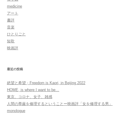
シ
medicine
ョ
アート
書評
ン
音楽
ひとりごと
短歌
映画評
最近の投稿
絶望と希望；Freedom is Kaori, in Beijing 2022
HOME, is where I want to be…
東京、コロナ、女子、雑感
人間の尊厳を修理するということー映画評「女を修理する男」
monologue