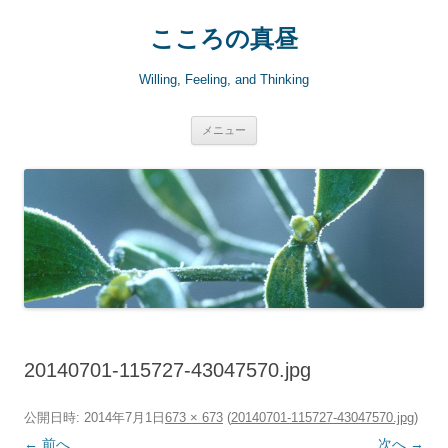
こころの真昼
Willing, Feeling, and Thinking
コ
メニュー
ン
テ
ン
ツ
へ
ス
キ
ッ
プ
20140701-115727-43047570.jpg
公開日時:
2014年7月1日
673 × 673
(
20140701-115727-43047570.jpg
)
← 前へ
次へ →